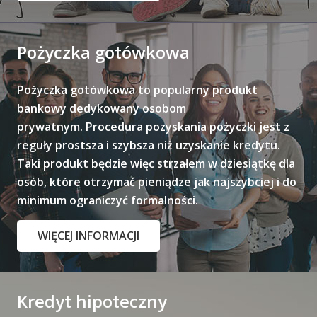
Pożyczka gotówkowa
Pożyczka gotówkowa to popularny produkt
bankowy dedykowany osobom
prywatnym.
Procedura pozyskania pożyczki jest z
reguły prostsza i szybsza niż uzyskanie kredytu.
Taki produkt będzie więc strzałem w dziesiątkę dla
osób, które otrzymać pieniądze jak najszybciej i do
minimum ograniczyć formalności.
WIĘCEJ INFORMACJI
Kredyt hipoteczny