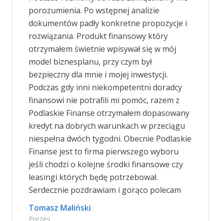
nam wszystko w sposób jasny i klarowny.
Wykonał swoją pracę na medal.
 i
Łukasz
Jakis
ny
u
kie
y