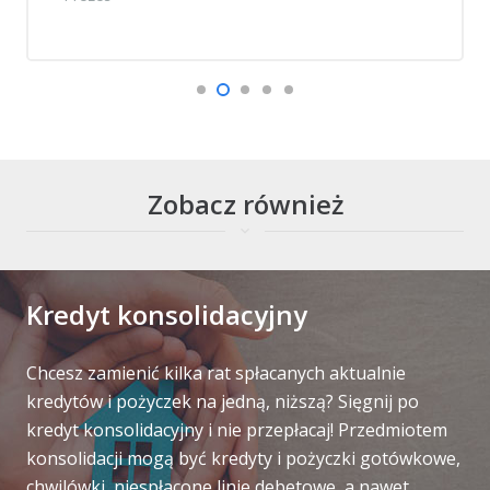
Zobacz również
keyboard_arrow_down
Kredyt konsolidacyjny
Chcesz zamienić kilka rat spłacanych aktualnie
kredytów i pożyczek na jedną, niższą? Sięgnij po
kredyt konsolidacyjny i nie przepłacaj! Przedmiotem
konsolidacji mogą być kredyty i pożyczki gotówkowe,
chwilówki, niespłacone linie debetowe, a nawet