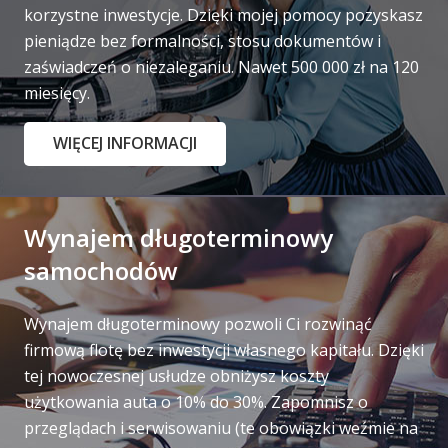
korzystne inwestycje. Dzięki mojej pomocy pozyskasz
pieniądze bez formalności, stosu dokumentów i
zaświadczeń o niezaleganiu. Nawet 500 000 zł na 120
miesięcy.
WIĘCEJ INFORMACJI
Wynajem długoterminowy
samochodów
Wynajem długoterminowy pozwoli Ci rozwinąć
firmową flotę bez inwestycji własnego kapitału. Dzięki
tej nowoczesnej usłudze obniżysz koszty
użytkowania auta o 10% do 30%. Zapomnisz o
przeglądach i serwisowaniu (te obowiązki weźmie na