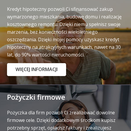
Kredyt hipoteczny pozwoli Ci sfinansować zakup
wymarzonego mieszkania, budowę domu i realizację
kosztownego remontu. Dzięki niemu spełnisz swoje
marzenia, bez konieczności wieloletniego
oszczędzania. Dzięki mojej pomocy uzyskasz kredyt
hipoteczny na atrakcyjnych warunkach, nawet na 30
lat, do 90% wartości nieruchomości.
WIĘCEJ INFORMACJI
Pożyczki firmowe
Pożyczka dla firm pozwoli Ci zrealizować dowolne
firmowe cele. Dzięki dodatkowym środkom kupisz
potrzebny sprzęt, opłacisz faktury i zrealizujesz